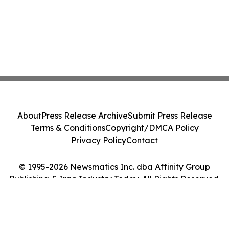
About
Press Release Archive
Submit Press Release
Terms & Conditions
Copyright/DMCA Policy
Privacy Policy
Contact
© 1995-2026 Newsmatics Inc. dba Affinity Group
Publishing & Iraq Industry Today. All Rights Reserved.
Cookie Settings / Your Privacy Choices