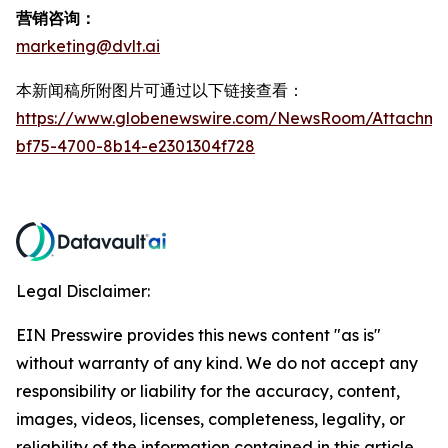
营销咨询：
marketing@dvlt.ai
本新闻稿所附图片可通过以下链接查看：
https://www.globenewswire.com/NewsRoom/Attachm
bf75-4700-8b14-e2301304f728
Legal Disclaimer:
EIN Presswire provides this news content "as is"
without warranty of any kind. We do not accept any
responsibility or liability for the accuracy, content,
images, videos, licenses, completeness, legality, or
reliability of the information contained in this article.