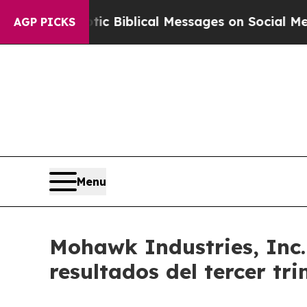
ng Cryptic Biblical Messages on Social Media
Bi
AGP PICKS
Menu
Mohawk Industries, Inc. 
resultados del tercer tr