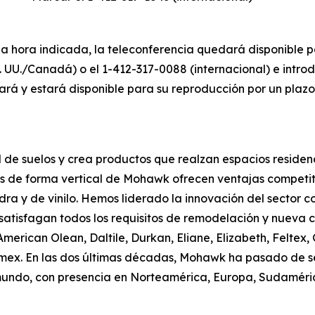
la hora indicada, la teleconferencia quedará disponible 
. UU./Canadá) o el 1-412-317-0088 (internacional) e intro
ará y estará disponible para su reproducción por un plaz
l de suelos y crea productos que realzan espacios residen
os de forma vertical de Mohawk ofrecen ventajas competit
ra y de vinilo. Hemos liderado la innovación del sector 
satisfagan todos los requisitos de remodelación y nueva 
American Olean, Daltile, Durkan, Eliane, Elizabeth, Feltex
romex. En las dos últimas décadas, Mohawk ha pasado de 
mundo, con presencia en Norteamérica, Europa, Sudaméric