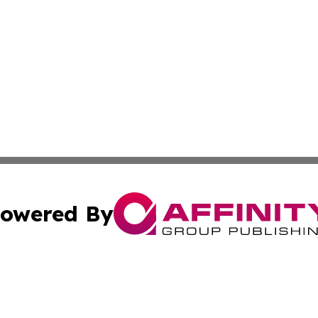
owered By
ubmit Press Release
Terms & Conditions
Copyright/DMCA
s Inc. dba Affinity Group Publishing & Iraq Industry Today