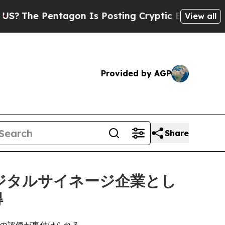
 Pentagon Is Posting Cryptic Biblical Messages 
View all
Provided by AGP
Share
デジタルサイネージ企業とし
得