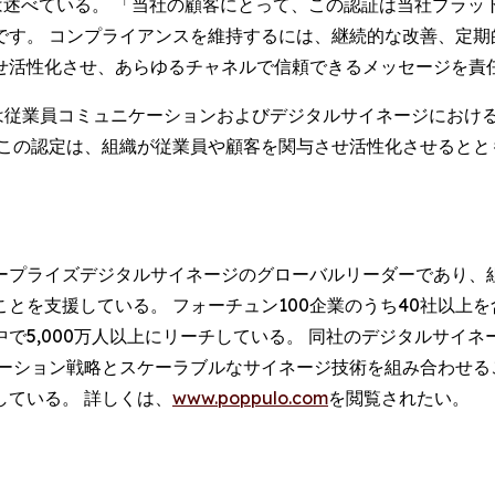
 Payne) は述べている。 「当社の顧客にとって、この認証は当社
です。 コンプライアンスを維持するには、継続的な改善、定期
せ活性化させ、あらゆるチャネルで信頼できるメッセージを責
、ポップロは従業員コミュニケーションおよびデジタルサイネージに
 この認定は、組織が従業員や顧客を関与させ活性化させるとと
。
ープライズデジタルサイネージのグローバルリーダーであり、
とを支援している。 フォーチュン100企業のうち40社以上
で5,000万人以上にリーチしている。 同社のデジタルサイネ
ケーション戦略とスケーラブルなサイネージ技術を組み合わせる
ている。 詳しくは、
www.poppulo.com
を閲覧されたい。