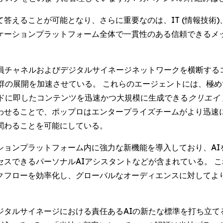
答えることが可能となり、さらに重要なのは、IT (情報技術
ケーションプラットフォーム全体で一貫性のある信頼できるメ
が従業員チャネルおよびデジタルサイネージネットワークを横断す
群の展開を加速させている。 これらのエージェントには、極
ドに即したコンテンツを迅速かつ大規模に生成できる
クリエイト 
わせることで、ポップロはエンタープライズチームがより迅速
関わることを可能にしている。
ションプラットフォーム内に強力な新機能を導入しており、AI
スできるパーソナルAIアシスタントなどが含まれている。 
クフローを効率化し、グローバルなオーディエンスに対してよ
ジタルサイネージにおける責任あるAIの新たな標準を打ち立て