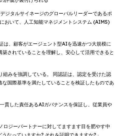
ロの評価が裏付けられる
ションおよびデジタルサイネージのグローバルリーダーであるポ
において、人工知能マネジメントシステム (AIMS)
証は、顧客がエージェント型AIを迅速かつ大規模に
構築されていることを理解し、安心して活用できると
り組みを強調している。 同認証は、認定を受けた認
格な国際基準を満たしていることを検証したものであ
一貫した責任あるAIガバナンスを保証し、従業員や
がテクノロジーパートナーに対してますます目を肥やす中
うなっていますか? それを証明できますか?」