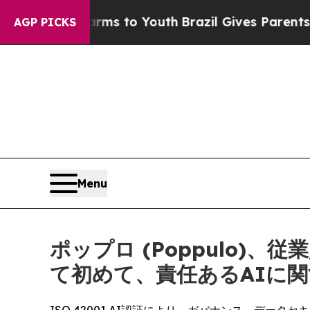
bate Harms to Youth
Brazil Gives Parents Social 
AGP PICKS
Menu
ポップロ (Poppulo
て初めて、責任あるAIに関