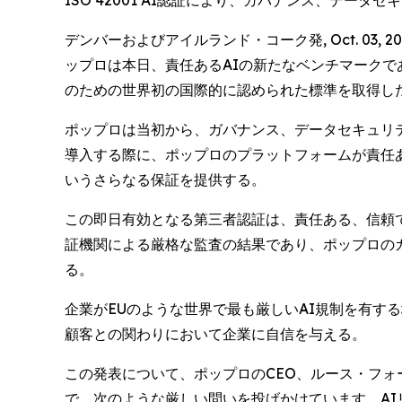
ISO 42001 AI認証により、ガバナンス、デ
デンバーおよびアイルランド・コーク発, Oct. 03,
ップロは本日、責任あるAIの新たなベンチマークである
のための世界初の国際的に認められた標準を取得し
ポップロは当初から、ガバナンス、データセキュリテ
導入する際に、ポップロのプラットフォームが責任
いうさらなる保証を提供する。
この即日有効となる第三者認証は、責任ある、信頼で
証機関による厳格な監査の結果であり、ポップロの
る。
企業がEUのような世界で最も厳しいAI規制を有す
顧客との関わりにおいて企業に自信を与える。
この発表について、ポップロのCEO、ルース・フォーネ
で、次のような厳しい問いを投げかけています。AI