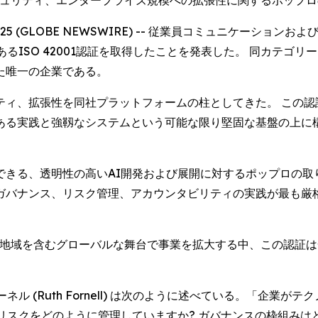
ータセキュリティ、エンタープライズ規模への拡張性に関するポップ
 2025 (GLOBE NEWSWIRE) -- 従業員コミュニケー
ISO 42001認証を取得したことを発表した。 同カテゴリー
た唯一の企業である。
ィ、拡張性を同社プラットフォームの柱としてきた。 この認
ある実践と強靱なシステムという可能な限り堅固な基盤の上に
きる、透明性の高いAI開発および展開に対するポップロの取
ガバナンス、リスク管理、アカウンタビリティの実践が最も厳
る地域を含むグローバルな舞台で事業を拡大する中、この認証は
ル (Ruth Fornell) は次のように述べている。「企業
リスクをどのように管理していますか? ガバナンスの枠組みはど