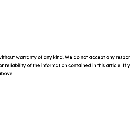
without warranty of any kind. We do not accept any responsib
r reliability of the information contained in this article. I
 above.