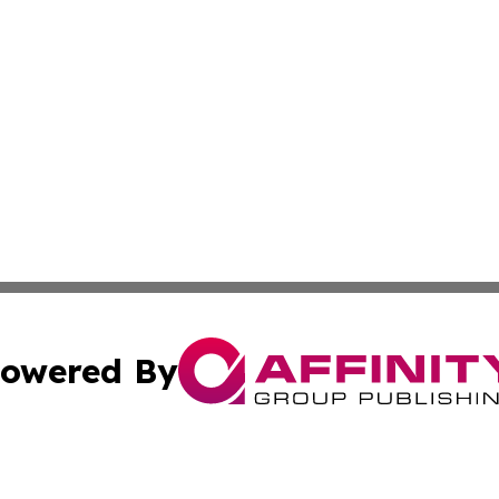
owered By
ubmit Press Release
Terms & Conditions
Copyright/DMCA