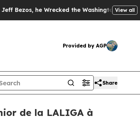
s, he Wrecked the Washington Post Opinion Secti
View all
Provided by AGP
Share
unior de la LALIGA à