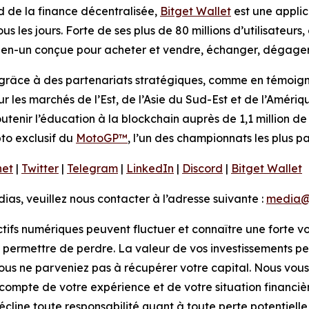
rd de la finance décentralisée,
Bitget Wallet
est une applic
ous les jours. Forte de ses plus de 80 millions d’utilisateurs,
en-un conçue pour acheter et vendre, échanger, dégager d
grâce à des partenariats stratégiques, comme en témoigne 
sur les marchés de l’Est, de l’Asie du Sud-Est et de l’Améri
utenir l’éducation à la blockchain auprès de 1,1 million de 
pto exclusif du
MotoGP™
, l’un des championnats les plus 
net
|
Twitter
|
Telegram
|
LinkedIn
|
Discord
|
Bitget Wallet
s, veuillez nous contacter à l’adresse suivante :
media@
ctifs numériques peuvent fluctuer et connaître une forte vo
 permettre de perdre. La valeur de vos investissements peu
vous ne parveniez pas à récupérer votre capital. Nous vous 
r compte de votre expérience et de votre situation financi
 décline toute responsabilité quant à toute perte potentiell