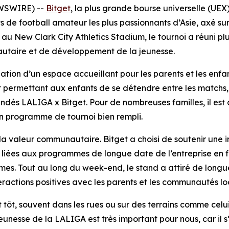
EWSWIRE) --
Bitget
, la plus grande bourse universelle (UE
s de football amateur les plus passionnants d’Asie, axé s
 New Clark City Athletics Stadium, le tournoi a réuni plus
nautaire et de développement de la jeunesse.
ation d’un espace accueillant pour les parents et les enfan
ut permettant aux enfants de se détendre entre les matchs,
randés LALIGA x Bitget. Pour de nombreuses familles, il est
 programme de tournoi bien rempli.
valeur communautaire. Bitget a choisi de soutenir une initi
nt liées aux programmes de longue date de l’entreprise en 
es. Tout au long du week-end, le stand a attiré de longues
eractions positives avec les parents et les communautés lo
 tôt, souvent dans les rues ou sur des terrains comme celui
jeunesse de la LALIGA est très important pour nous, car il s