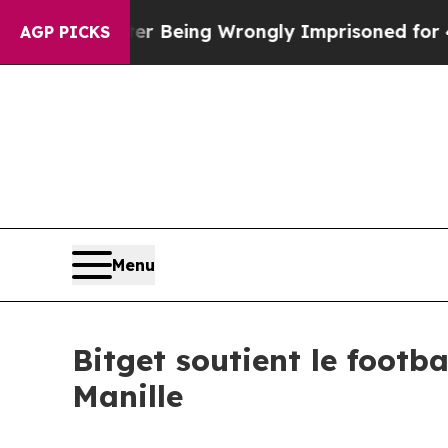
,000 After Being Wrongly Imprisoned for 42 Years
AGP PICKS
Menu
Bitget soutient le footb
Manille