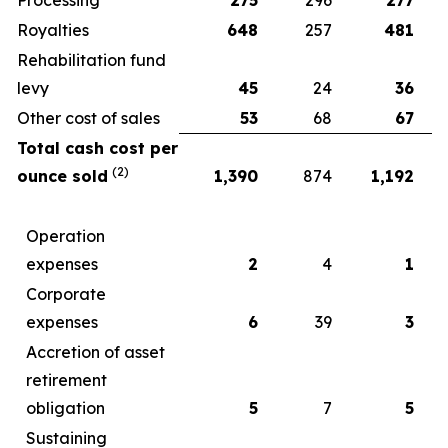
Royalties
648
257
481
Rehabilitation fund
levy
45
24
36
Other cost of sales
53
68
67
Total cash cost per
(2)
ounce sold
1,390
874
1,192
Operation
expenses
2
4
1
Corporate
expenses
6
39
3
Accretion of asset
retirement
obligation
5
7
5
Sustaining