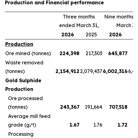
Production and Financial performance
Three months
Nine months 
ended March 31,
March 31
2026
2025
2026
2
Production
Ore mined (tonnes)
224,398
217,303
645,877
5
Waste removed
(tonnes)
2,154,912
2,079,437
6,002,316
6,4
Gold Sulphide
Production
Ore processed
(tonnes)
243,367
191,664
707,518
5
Average mill feed
grade (g/t)
1.67
1.76
1.72
Processing