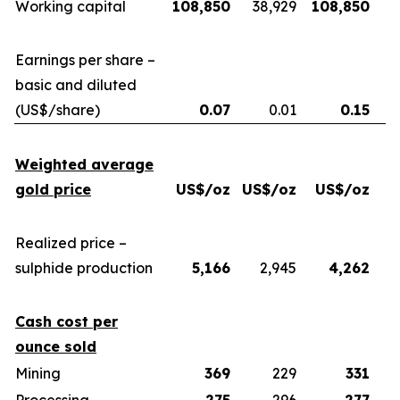
Working capital
108,850
38,929
108,850
Earnings per share –
basic and diluted
(US$/share)
0.07
0.01
0.15
Weighted average
gold price
US$/oz
US$/oz
US$/oz
U
Realized price –
sulphide production
5,166
2,945
4,262
Cash cost per
ounce sold
Mining
369
229
331
Processing
275
296
277