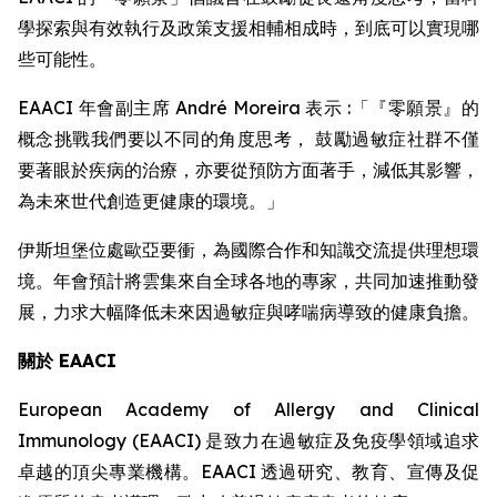
學探索與有效執行及政策支援相輔相成時，到底可以實現哪
些可能性。
EAACI 年會副主席 André Moreira 表示 :「『零願景』的
概念挑戰我們要以不同的角度思考， 鼓勵過敏症社群不僅
要著眼於疾病的治療，亦要從預防方面著手，減低其影響，
為未來世代創造更健康的環境。」
伊斯坦堡位處歐亞要衝，為國際合作和知識交流提供理想環
境。年會預計將雲集來自全球各地的專家，共同加速推動發
展，力求大幅降低未來因過敏症與哮喘病導致的健康負擔。
關於 EAACI
European Academy of Allergy and Clinical
Immunology (EAACI) 是致力在過敏症及免疫學領域追求
卓越的頂尖專業機構。EAACI 透過研究、教育、宣傳及促