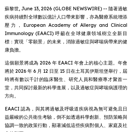
蘇黎世, June 13, 2026 (GLOBE NEWSWIRE) -- 隨著過敏
疾病持續對全球數以億計人口帶來影響，亦為醫療系統增添
壓力，European Academy of Allergy and Clinical
Immunology (EAACI) 呼籲在全球健康領域樹立全新目
標：實現「零願景」的未來，消除過敏症與哮喘病帶來的健
康負擔。
這個願景將成為 2026 年 EAACI 年會上的核心主題。年會
將於 2026 年 6 月 12 日至 15 日在土耳其伊斯坦堡舉行，屆
時將有數以千計的臨床醫生、研究人員和醫療專才聚首一
堂，共同探討最新的科學進展，以及過敏症與哮喘病護理的
方向。
EAACI 認為，與其將過敏及呼吸道疾病視為無可避免且日
益嚴峻的公共衛生考驗，倒不如透過科學創新、預防策略與
協調一致的政策行動，顯著減低這些疾病對個人、家庭及社