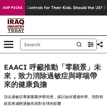
ial Media Controls for Their Kids. Should the US?
The 
AGP PICKS
EAACI 呼籲推動「零願景」未
來，致力消除過敏症與哮喘帶
來的健康負擔
頂尖過敏症專家匯聚伊斯坦堡，探討如何通過科學、預防和
政策來減輕過敏疾病對全球的影響