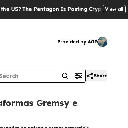
Pentagon Is Posting Cryptic Biblical Messages o
View all
Provided by AGP
Share
taformas Gremsy e