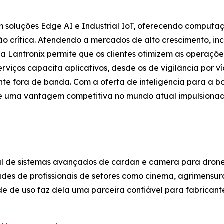
em soluções Edge AI e Industrial IoT, oferecendo computa
 crítica. Atendendo a mercados de alto crescimento, incl
 a Lantronix permite que os clientes otimizem as operaçõ
viços capacita aplicativos, desde os de vigilância por ví
ente fora de banda. Com a oferta de inteligência para a b
 e uma vantagem competitiva no mundo atual impulsionad
 de sistemas avançados de cardan e câmera para drones
ades de profissionais de setores como cinema, agrimensu
de de uso faz dela uma parceira confiável para fabrican