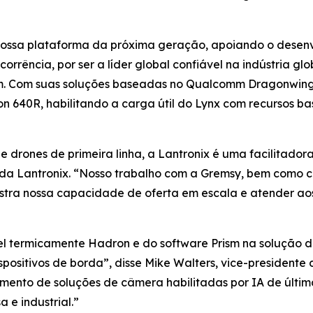
a nossa plataforma da próxima geração, apoiando o desen
orrência, por ser a líder global confiável na indústria g
 Com suas soluções baseadas no Qualcomm Dragonwing, a
n 640R, habilitando a carga útil do Lynx com recursos 
 drones de primeira linha, a Lantronix é uma facilitador
 da Lantronix. “Nosso trabalho com a Gremsy, bem como 
tra nossa capacidade de oferta em escala e atender aos
el termicamente Hadron e do software Prism na solução 
positivos de borda”, disse Mike Walters, vice-president
imento de soluções de câmera habilitadas por IA de últ
e industrial.”