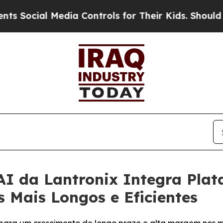
edia Controls for Their Kids. Should the US?
The 
AI da Lantronix Integra Pla
 Mais Longos e Eficientes