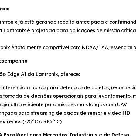
ros:
Lantronix já está gerando receita antecipada e confirmand
a Lantronix é projetada para aplicações de missão crítica
ronix é totalmente compatível com NDAA/TAA, essencial p
Desempenho
ão Edge AI da Lantronix, oferece:
: Inferência a bordo para detecção de objetos, reconhe
 tomada de decisões operacionais para levantamento, 
gia ultra eficiente para missões mais longas com UAV
avançada para streaming de dados de sensor e vídeo HD
extremos (-25°C a +85° C)
A Escalável para Mercados Industriais e de Defesa