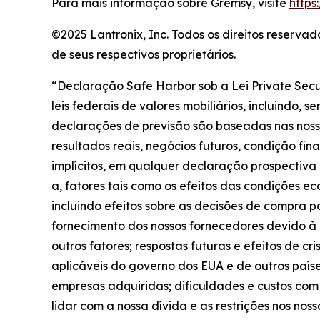
Para mais informação sobre Gremsy, visite
https
©2025 Lantronix, Inc. Todos os direitos reserv
de seus respectivos proprietários.
“Declaração Safe Harbor sob a Lei Private Secu
leis federais de valores mobiliários, incluindo,
declarações de previsão são baseadas nas nossas
resultados reais, negócios futuros, condição fi
implícitos, em qualquer declaração prospectiva 
a, fatores tais como os efeitos das condições e
incluindo efeitos sobre as decisões de compra p
fornecimento dos nossos fornecedores devido à 
outros fatores; respostas futuras e efeitos de c
aplicáveis do governo dos EUA e de outros país
empresas adquiridas; dificuldades e custos com
lidar com a nossa dívida e as restrições nos nos