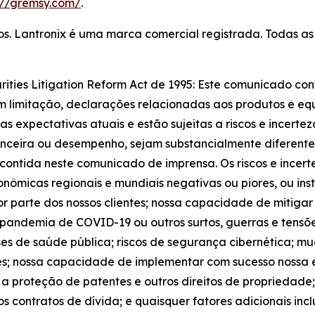
://gremsy.com/
.
ados. Lantronix é uma marca comercial registrada. Todas 
rities Litigation Reform Act de 1995: Este comunicado c
 sem limitação, declarações relacionadas aos produtos e eq
 expectativas atuais e estão sujeitas a riscos e incerte
nanceira ou desempenho, sejam substancialmente diferentes
contida neste comunicado de imprensa. Os riscos e incert
conômicas regionais e mundiais negativas ou piores, ou in
or parte dos nossos clientes; nossa capacidade de mitiga
pandemia de COVID-19 ou outros surtos, guerras e tensõe
rises de saúde pública; riscos de segurança cibernética; m
es; nossa capacidade de implementar com sucesso nossa e
 a proteção de patentes e outros direitos de propriedade
sos contratos de dívida; e quaisquer fatores adicionais inc