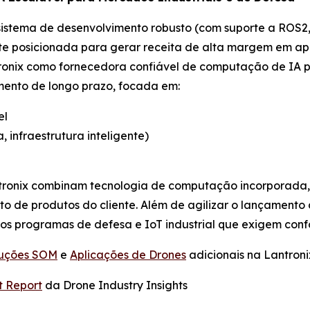
istema de desenvolvimento robusto (com suporte a ROS2,
te posicionada para gerar receita de alta margem em apl
tronix como fornecedora confiável de computação de IA 
mento de longo prazo, focada em:
el
, infraestrutura inteligente)
ntronix combinam tecnologia de computação incorporada,
nto de produtos do cliente. Além de agilizar o lançament
ros programas de defesa e IoT industrial que exigem co
luções SOM
e
Aplicações de Drones
adicionais na Lantroni
t Report
da Drone Industry Insights