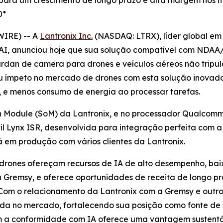
 para um crescimento de longo prazo e alta margem nos 
0*
WIRE) -- A
Lantronix Inc.
(NASDAQ: LTRX), líder global em
AI, anunciou hoje que sua solução compatível com NDAA/
rdan de câmera para drones e veículos aéreos não tripula
u ímpeto no mercado de drones com esta solução inovador
, e menos consumo de energia ao processar tarefas.
 Module (SoM) da Lantronix, e no processador Qualcomm
il Lynx ISR, desenvolvida para integração perfeita com
 em produção com vários clientes da Lantronix.
 drones ofereçam recursos de IA de alto desempenho, ba
Gremsy, e oferece oportunidades de receita de longo pra
Com o relacionamento da Lantronix com a Gremsy e outros
ada no mercado, fortalecendo sua posição como fonte de 
a conformidade com IA oferece uma vantagem sustentáv