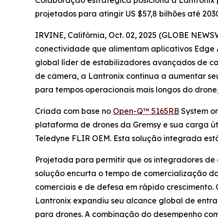
Colaboração estratégica posiciona a Lantronix
projetados para atingir US $57,8 bilhões até 203
IRVINE, Califórnia, Oct. 02, 2025 (GLOBE NEWS
conectividade que alimentam aplicativos Edge 
global líder de estabilizadores avançados de ca
de câmera, a Lantronix continua a aumentar se
para tempos operacionais mais longos do drone
Criada com base no
Open-Q™ 5165RB
System on
plataforma de drones da Gremsy e sua carga út
Teledyne FLIR OEM. Esta solução integrada está
Projetada para permitir que os integradores de
solução encurta o tempo de comercialização da 
comerciais e de defesa em rápido crescimento. 
Lantronix expandiu seu alcance global de entr
para drones. A combinação do desempenho com 