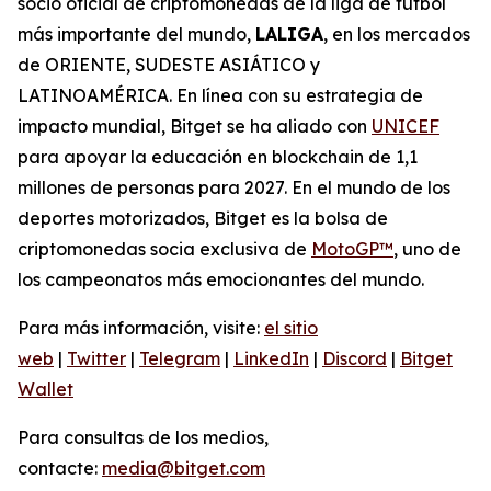
socio oficial de criptomonedas de la liga de fútbol
más importante del mundo,
LALIGA
, en los mercados
de ORIENTE, SUDESTE ASIÁTICO y
LATINOAMÉRICA. En línea con su estrategia de
impacto mundial, Bitget se ha aliado con
UNICEF
para apoyar la educación en blockchain de 1,1
millones de personas para 2027. En el mundo de los
deportes motorizados, Bitget es la bolsa de
criptomonedas socia exclusiva de
MotoGP™
, uno de
los campeonatos más emocionantes del mundo.
Para más información, visite:
el sitio
web
|
Twitter
|
Telegram
|
LinkedIn
|
Discord
|
Bitget
Wallet
Para consultas de los medios,
contacte:
media@bitget.com