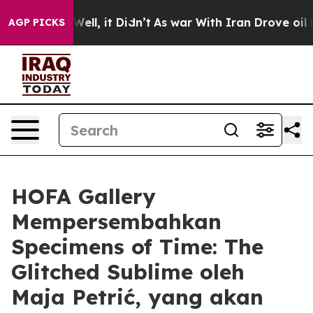
d 40%. Well, it Didn’t
As war With Iran Drove oil Pri
AGP PICKS
HOFA Gallery
Mempersembahkan
Specimens of Time: The
Glitched Sublime oleh
Maja Petrić, yang akan