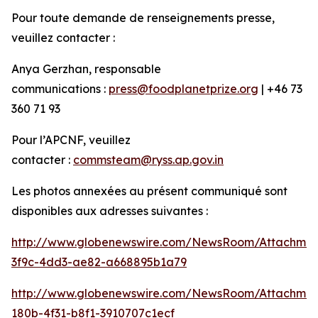
Pour toute demande de renseignements presse,
veuillez contacter :
Anya Gerzhan, responsable
communications :
press@foodplanetprize.org
| +46 73
360 71 93
Pour l’APCNF, veuillez
contacter :
commsteam@ryss.ap.gov.in
Les photos annexées au présent communiqué sont
disponibles aux adresses suivantes :
http://www.globenewswire.com/NewsRoom/Attachme
3f9c-4dd3-ae82-a668895b1a79
http://www.globenewswire.com/NewsRoom/Attachme
180b-4f31-b8f1-3910707c1ecf