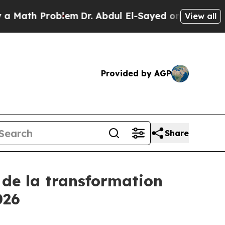
ath Problem
Dr. Abdul El-Sayed on Historic Michig
View all
Provided by AGP
Share
 de la transformation
026