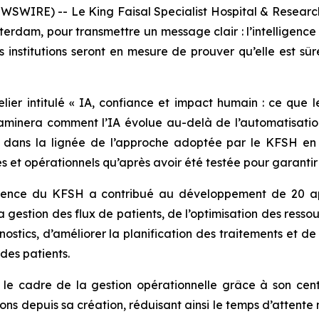
WSWIRE) -- Le King Faisal Specialist Hospital & Research
rdam, pour transmettre un message clair : l’intelligence a
institutions seront en mesure de prouver qu’elle est sûre
elier intitulé « IA, confiance et impact humain : ce que
aminera comment l’IA évolue au-delà de l’automatisation
ra dans la lignée de l’approche adoptée par le KFSH en m
 et opérationnels qu’après avoir été testée pour garantir sa
ligence du KFSH a contribué au développement de 20 ap
gestion des flux de patients, de l’optimisation des ressour
ostics, d’améliorer la planification des traitements et de
des patients.
e cadre de la gestion opérationnelle grâce à son centr
ons depuis sa création, réduisant ainsi le temps d’attente 