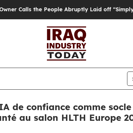
alls the People Abruptly Laid off “Simply a M
IA de confiance comme socle
santé au salon HLTH Europe 2