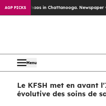
ollapse
Chaos in Chattanooga. Newspaper Owner C
AGP PICKS
Menu
Le KFSH met en avant l'
évolutive des soins de 