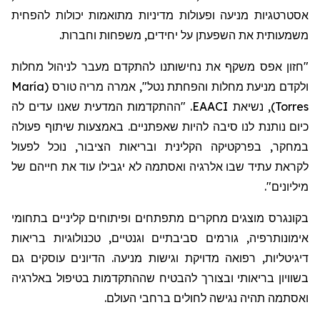
אסטרטגיות מניעה ופעולות מדיניות מתואמות יכולות להפחית
משמעותית את השפעתן על יחידים, משפחות וחברות.
אפס משקף את נחישותנו להתקדם מעבר לניהול מחלות
חזון
"
María
(
טורס
ולקדם מניעת מחלות והפחתת נטל", אמרה מריה
. "ההתקדמות המדעית שאנו עדים לה
EAACI
, נשיאת
)
Torres
כיום נותנת לנו סיבה להיות שאפתניים. באמצעות שיתוף פעולה
במחקר, בפרקטיקה הקלינית ובריאות הציבור, נוכל לפעול
לקראת עתיד שבו אלרגיה ואסתמה לא יגבילו עוד את חייהם של
".
מיליונים
בקונגרס
מוצגים
מחקרים מתפתחים ופיתוחים קליניים בתחומי
אימונותרפיה, גורמים סביבתיים וגנטיים, טכנולוגיות בריאות
דיגיטליות, רפואה מדויקת וגישות מניעה. הדיונים
עוסקים
גם
בשוויון בריאותי ובצורך להבטיח שההתקדמות בטיפול באלרגיה
ואסתמה תהיה נגישה לחולים ברחבי העולם.