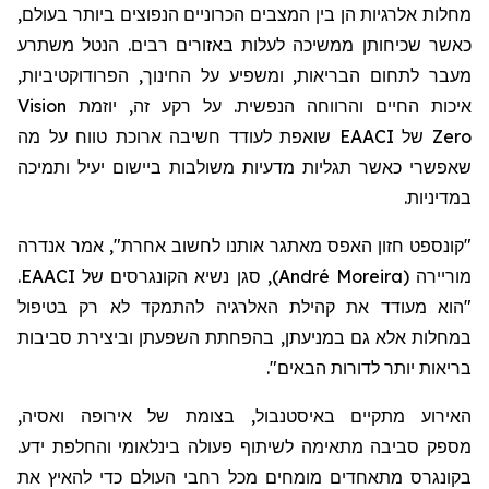
מחלות אלרגיות הן בין המצבים הכרוניים הנפוצים ביותר בעולם,
כאשר שכיחותן ממשיכה לעלות באזורים רבים. הנטל משתרע
מעבר לתחום הבריאות, ומשפיע על החינוך, הפרודוקטיביות,
Vision
איכות החיים והרווחה הנפשית. על רקע זה, יוזמת
שואפת לעודד חשיבה ארוכת טווח על מה
EAACI
של
Zero
שאפשרי כאשר תגליות מדעיות משולבות ביישום יעיל ותמיכה
במדיניות.
"קונספט
חזון
האפס מאתגר אותנו לחשוב אחרת", אמר אנדרה
.
EAACI
, סגן נשיא הקונגרסים של
)
André Moreira
(
מוריירה
"הוא מעודד את קהילת האלרגיה להתמקד לא רק בטיפול
במחלות אלא גם במניעתן, בהפחתת השפעתן וביצירת סביבות
".
בריאות יותר לדורות הבאים
האירוע מתקיים
באיסטנבול,
בצומת של אירופה ואסיה,
מספק
סביבה מתאימה לשיתוף פעולה בינלאומי והחלפת ידע.
ב
קונגרס
מתאחדים
מומחים מכל רחבי העולם כדי להאיץ את