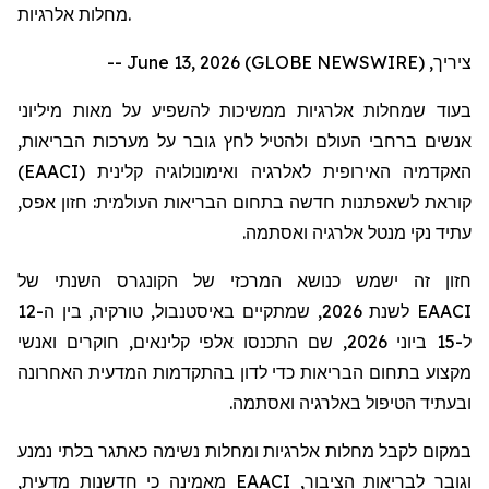
מחלות אלרגיות.
ציריך, June 13, 2026 (GLOBE NEWSWIRE) --
בעוד שמחלות אלרגיות ממשיכות להשפיע על מאות מיליוני
אנשים ברחבי העולם ולהטיל לחץ גובר על מערכות הבריאות,
)
EAACI
האקדמיה האירופית לאלרגיה ואימונולוגיה קלינית (
קוראת לשאפתנות חדשה בתחום הבריאות העולמית:
חזון
אפס,
עתיד נקי מנטל אלרגיה ואסתמה.
חזון
זה ישמש כנושא המרכזי של הקונגרס השנתי של
תקיים באיסטנבול, טורקיה, בין ה-12
מ
לשנת 2026, ש
EAACI
ל-15 ביוני 2026, שם
התכנסו
אלפי קלינאים, חוקרים ואנשי
מקצוע בתחום הבריאות כדי לדון בהתקדמות המדעית האחרונה
ובעתיד הטיפול באלרגיה ואסתמה.
במקום לקבל מחלות אלרגיות ומחלות נשימה כאתגר בלתי נמנע
מאמינה כי חדשנות מדעית,
EAACI
וגובר לבריאות הציבור,